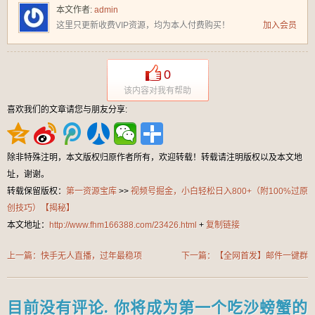
本文作者:
admin
这里只更新收费VIP资源，均为本人付费购买！
加入会员
0
该内容对我有帮助
喜欢我们的文章请您与朋友分享:
除非特殊注明，本文版权归原作者所有，欢迎转载！转载请注明版权以及本文地
址，谢谢。
转载保留版权：
第一资源宝库
>>
视频号掘金，小白轻松日入800+（附100%过原
创技巧）【揭秘】
本文地址：
http://www.fhm166388.com/23426.html
+
复制链接
上一篇：快手无人直播，过年最稳项
下一篇：【全网首发】邮件一键群
目，技术玩法，小白轻松上手日入
发，引流就是这么快【揭秘】
500+【揭秘】
目前没有评论. 你将成为第一个吃沙螃蟹的