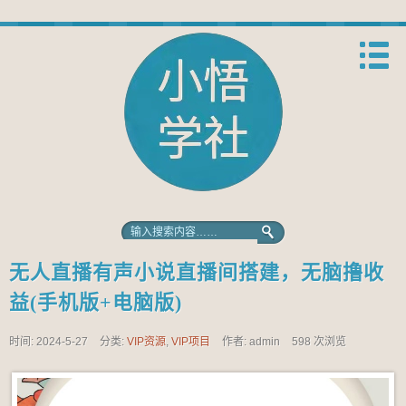
无人直播有声小说直播间搭建，无脑撸收
益(手机版+电脑版)
时间: 2024-5-27
分类:
VIP资源
,
VIP项目
作者: admin
598 次浏览