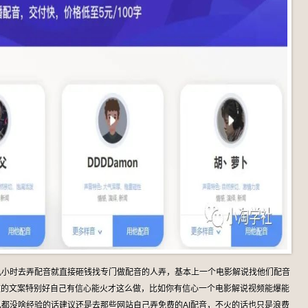
几小时去弄配音就直接砸钱找专门做配音的人弄，基本上一个电影解说找他们配音
你做的文案特别好自己有信心能火才这么做，比如你有信心一个电影解说视频能爆能
都没啥经验的话建议还是去那些网站自己弄免费的AI配音，不火的话也只是浪费