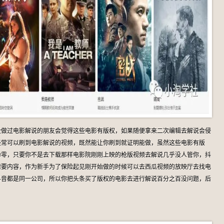
没做过电影解说的朋友会觉得这些电影有版权，如果随便拿来二次编辑去解说会侵
经常可以刷到电影解说的视频，既然能让你刷到就证明能做，虽然这些电影有版
为零，只要你不是去下载那样电影院刚刚上映的枪版视频去解说几乎没人管你，抖
需要内容，作为新手为了保险起见刚开始做的时候可以去西瓜视频的放映厅去找电
抖音都是同一公司，所以你把头条买了版权的电影去进行解说百分之百没问题，后