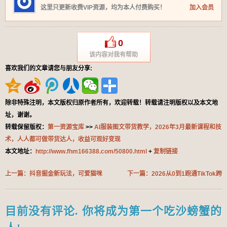
这里只更新收费VIP资源，均为本人付费购买！
加入会员
0
该内容对我有帮助
喜欢我们的文章请您与朋友分享:
除非特殊注明，本文版权归原作者所有，欢迎转载！转载请注明版权以及本文地
址，谢谢。
转载保留版权：
第一资源宝库
>>
AI服装图文带货教学，2026年3月最新课程和技
术，人人都可做带货达人，收益可观好变现
本文地址：
http://www.fhm166388.com/50800.html
+
复制链接
上一篇：抖音掘金新玩法，可爱猫咪
下一篇：2026从0到1跑通TikTok跨
生活日记，日收益4张+新手可做，
境电商，避开新手常见坑，逐步实现
涨粉快流量稳，可一稿多平台
稳定出单
目前没有评论. 你将成为第一个吃沙螃蟹的